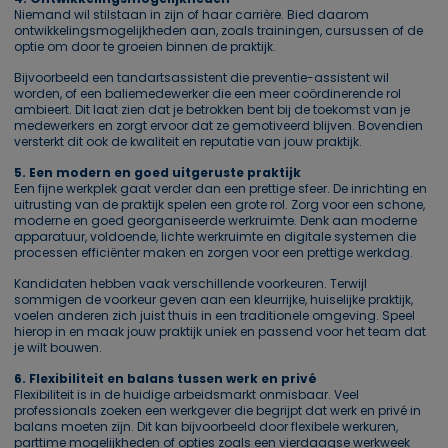
Niemand wil stilstaan in zijn of haar carrière. Bied daarom
ontwikkelingsmogelijkheden aan, zoals trainingen, cursussen of de
optie om door te groeien binnen de praktijk.
Bijvoorbeeld een tandartsassistent die preventie-assistent wil
worden, of een baliemedewerker die een meer coördinerende rol
ambieert. Dit laat zien dat je betrokken bent bij de toekomst van je
medewerkers en zorgt ervoor dat ze gemotiveerd blijven. Bovendien
versterkt dit ook de kwaliteit en reputatie van jouw praktijk.
5. Een modern en goed uitgeruste praktijk
Een fijne werkplek gaat verder dan een prettige sfeer. De inrichting en
uitrusting van de praktijk spelen een grote rol. Zorg voor een schone,
moderne en goed georganiseerde werkruimte. Denk aan moderne
apparatuur, voldoende, lichte werkruimte en digitale systemen die
processen efficiënter maken en zorgen voor een prettige werkdag.
Kandidaten hebben vaak verschillende voorkeuren. Terwijl
sommigen de voorkeur geven aan een kleurrijke, huiselijke praktijk,
voelen anderen zich juist thuis in een traditionele omgeving. Speel
hierop in en maak jouw praktijk uniek en passend voor het team dat
je wilt bouwen.
6. Flexibiliteit en balans tussen werk en privé
Flexibiliteit is in de huidige arbeidsmarkt onmisbaar. Veel
professionals zoeken een werkgever die begrijpt dat werk en privé in
balans moeten zijn. Dit kan bijvoorbeeld door flexibele werkuren,
parttime mogelijkheden of opties zoals een vierdaagse werkweek