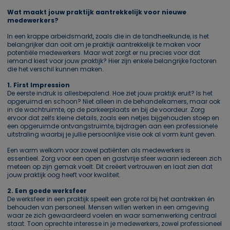
Wat maakt jouw praktijk aantrekkelijk voor nieuwe
medewerkers?
In een krappe arbeidsmarkt, zoals die in de tandheelkunde, is het
belangrijker dan ooit om je praktijk aantrekkelijk te maken voor
potentiële medewerkers. Maar wat zorgt er nu precies voor dat
iemand kiest voor jouw praktijk? Hier zijn enkele belangrijke factoren
die het verschil kunnen maken.
1. First Impression
De eerste indruk is allesbepalend. Hoe ziet jouw praktijk eruit? Is het
opgeruimd en schoon? Niet alleen in de behandelkamers, maar ook
in de wachtruimte, op de parkeerplaats en bij de voordeur. Zorg
ervoor dat zelfs kleine details, zoals een netjes bijgehouden stoep en
een opgeruimde ontvangstruimte, bijdragen aan een professionele
uitstraling waarbij je jullie persoonlijke visie ook al vorm kunt geven.
Een warm welkom voor zowel patiënten als medewerkers is
essentieel. Zorg voor een open en gastvrije sfeer waarin iedereen zich
meteen op zijn gemak voelt. Dit creëert vertrouwen en laat zien dat
jouw praktijk oog heeft voor kwaliteit.
2. Een goede werksfeer
De werksfeer in een praktijk speelt een grote rol bij het aantrekken én
behouden van personeel. Mensen willen werken in een omgeving
waar ze zich gewaardeerd voelen en waar samenwerking centraal
staat. Toon oprechte interesse in je medewerkers, zowel professioneel