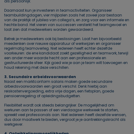
als persoonlijk.
Daarnaast kun je investeren in teamactiviteiten. Organiseer
teambuildingdagen, vier mijlpalen zoals het zoveel jaar bestaan
van de praktijk of jubilea van collega’s, en zorg voor een informele en
hechte band. Het vieren van successen versterkt het teamgevoel en
laat zien dat medewerkers worden gewaardeerd.
Betrek je medewerkers ook bij beslissingen. Laat hen bijvoorbeeld
meedenken over nieuwe apparatuur of werkwijzen en organiseer
regelmatig teamoverleg. Niet iedereen heeft echter dezelfde
voorkeuren: de ene kandidaat zoekt gezelligheid en teamwork, terwijl
een ander meer waarde hecht aan een professionele en
gestructureerde sfeer. Kijk goed wie je aan je team wilt toevoegen en
houd rekening met deze verschillen.
3. Secundaire arbeidsvoorwaarden
Naast een marktconform salaris maken goede secundaire
arbeidsvoorwaarden een groot verschil. Denk hierbij aan
reiskostenvergoeding, extra vrije dagen, een fietsplan, goede
pensioenregeling of opleidingsbudgetten.
Flexibiliteit wordt ook steeds belangrijker. De mogelijkheid om
werkuren aan te passen of een vierdaagse werkweek te starten,
spreekt veel professionals aan. Niet iedereen heeft dezelfde wensen,
dus door maatwerk te bieden, vergroot je je aantrekkingskracht als
werkgever.
4. Ontwikkelingsmogelijkheden