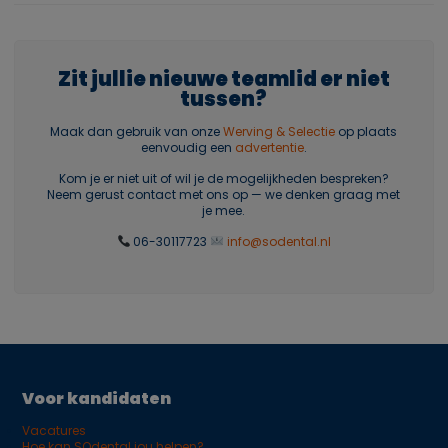
Zit jullie nieuwe teamlid er niet
tussen?
Maak dan gebruik van onze
Werving & Selectie
op plaats
eenvoudig een
advertentie
.
Kom je er niet uit of wil je de mogelijkheden bespreken?
Neem gerust contact met ons op — we denken graag met
je mee.
06-30117723
info@sodental.nl
Voor kandidaten
Vacatures
Hoe kan SOdental jou helpen?