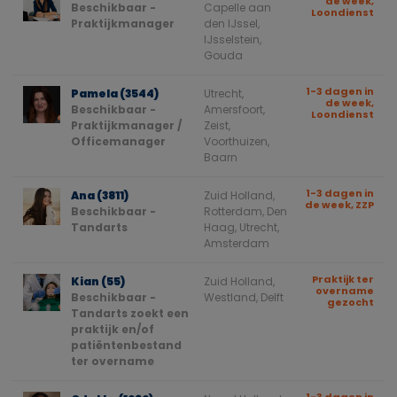
de week,
Beschikbaar -
Capelle aan
Loondienst
Praktijkmanager
den IJssel,
IJsselstein,
Gouda
1-3 dagen in
Pamela (3544)
Utrecht,
de week,
Beschikbaar -
Amersfoort,
Loondienst
Praktijkmanager /
Zeist,
Officemanager
Voorthuizen,
Baarn
1-3 dagen in
Ana (3811)
Zuid Holland,
de week, ZZP
Beschikbaar -
Rotterdam, Den
Tandarts
Haag, Utrecht,
Amsterdam
Praktijk ter
Kian (55)
Zuid Holland,
overname
Beschikbaar -
Westland, Delft
gezocht
Tandarts zoekt een
praktijk en/of
patiëntenbestand
ter overname