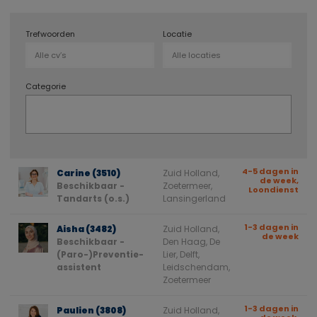
Trefwoorden
Locatie
Categorie
4-5 dagen in
Carine (3510)
Zuid Holland,
de week,
Beschikbaar -
Zoetermeer,
Loondienst
Tandarts (o.s.)
Lansingerland
1-3 dagen in
Aisha (3482)
Zuid Holland,
de week
Beschikbaar -
Den Haag, De
(Paro-)Preventie-
Lier, Delft,
assistent
Leidschendam,
Zoetermeer
1-3 dagen in
Paulien (3808)
Zuid Holland,