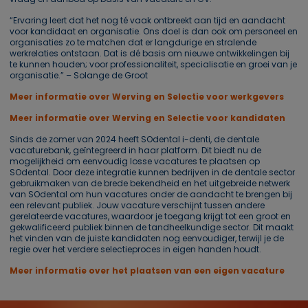
“Ervaring leert dat het nog té vaak ontbreekt aan tijd en aandacht
voor kandidaat en organisatie. Ons doel is dan ook om personeel en
organisaties zo te matchen dat er langdurige en stralende
werkrelaties ontstaan. Dat is dé basis om nieuwe ontwikkelingen bij
te kunnen houden; voor professionaliteit, specialisatie en groei van je
organisatie.” – Solange de Groot
Meer informatie over Werving en Selectie voor werkgevers
Meer informatie over Werving en Selectie voor kandidaten
Sinds de zomer van 2024 heeft SOdental i-denti, de dentale
vacaturebank, geïntegreerd in haar platform. Dit biedt nu de
mogelijkheid om eenvoudig losse vacatures te plaatsen op
SOdental. Door deze integratie kunnen bedrijven in de dentale sector
gebruikmaken van de brede bekendheid en het uitgebreide netwerk
van SOdental om hun vacatures onder de aandacht te brengen bij
een relevant publiek. Jouw vacature verschijnt tussen andere
gerelateerde vacatures, waardoor je toegang krijgt tot een groot en
gekwalificeerd publiek binnen de tandheelkundige sector. Dit maakt
het vinden van de juiste kandidaten nog eenvoudiger, terwijl je de
regie over het verdere selectieproces in eigen handen houdt.
Meer informatie over het plaatsen van een eigen vacature