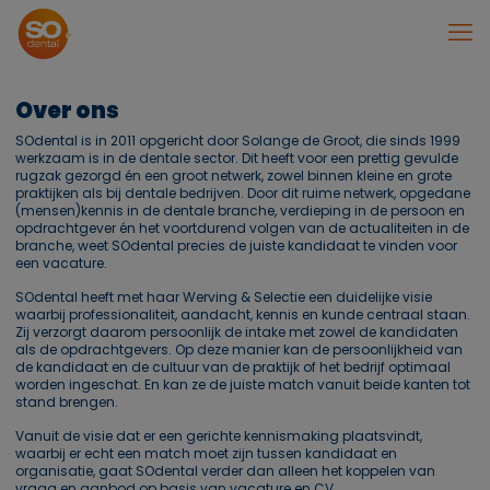
Over ons
SOdental is in 2011 opgericht door Solange de Groot, die sinds 1999
werkzaam is in de dentale sector. Dit heeft voor een prettig gevulde
rugzak gezorgd én een groot netwerk, zowel binnen kleine en grote
praktijken als bij dentale bedrijven. Door dit ruime netwerk, opgedane
(mensen)kennis in de dentale branche, verdieping in de persoon en
opdrachtgever én het voortdurend volgen van de actualiteiten in de
branche, weet SOdental precies de juiste kandidaat te vinden voor
een vacature.
SOdental heeft met haar Werving & Selectie een duidelijke visie
waarbij professionaliteit, aandacht, kennis en kunde centraal staan.
Zij verzorgt daarom persoonlijk de intake met zowel de kandidaten
als de opdrachtgevers. Op deze manier kan de persoonlijkheid van
de kandidaat en de cultuur van de praktijk of het bedrijf optimaal
worden ingeschat. En kan ze de juiste match vanuit beide kanten tot
stand brengen.
Vanuit de visie dat er een gerichte kennismaking plaatsvindt,
waarbij er echt een match moet zijn tussen kandidaat en
organisatie, gaat SOdental verder dan alleen het koppelen van
vraag en aanbod op basis van vacature en CV.