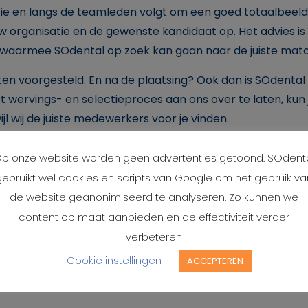
tie en langs de teamleden volgt om een goed totaalbeeld
ouw organisatie en de gewenste kandidaat op. Het advies i
el, waarmee SOdental op zoek kan gaan naar de juiste mat
ten voorgesteld. En na de plaatsing? Ook dan is SOdental
ervings- en selectieproces aan ons over te laten, kun ji
jl wij de juiste medewerkers voor je vinden.
Bij het aannemen van een vacature berekenen we een star
p onze website worden geen advertenties getoond. SOdent
epen in te schakelen om je juiste collega te vinden. De star
gebruikt wel cookies en scripts van Google om het gebruik va
ten allen tijde gericht zoeken naar de juiste kandidaat. Da
de website geanonimiseerd te analyseren. Zo kunnen we
n alleen maar ten gunste is van jou, je team én je patiën
content op maat aanbieden en de effectiviteit verder
elijk jullie team zal versterken factureren we een vaste 
verbeteren
Cookie instellingen
ACCEPTEREN
nneer we je kunnen bellen om alles rustig te bespreken: