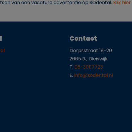
tsen van een vacature advertentie op SOdental.
Klik hier
l
Contact
al
Dorpsstraat 18-20
2665 BJ Bleiswijk
T.
06-30117723
E.
info@sodental.nl