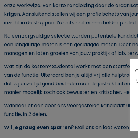
onze werkwijze. Een korte rondleiding door de organisa
krijgen. Aansluitend stellen wij een profielschets van j
inzicht in de stappen. Zo ontstaat er een helder profi
Na een zorgvuldige selectie worden potentiële kandida
een langdurige match is een geslaagde match. Door het w
managen en laten groeien van jouw praktijk of lab, terwi
Wat zijn de kosten? SOdental werkt met een startfee. 
O
van de functie. Uiteraard ben je altijd vrij alle hulptro
dat wij onze tijd goed besteden aan de juiste klanten en 
manier mogelijk toch ook bewuster en kritischer. Hetgee
Wanneer er een door ons voorgestelde kandidaat uiteind
functie, in 2 delen.
Wil je graag even sparren?
Mail ons en laat weten wa