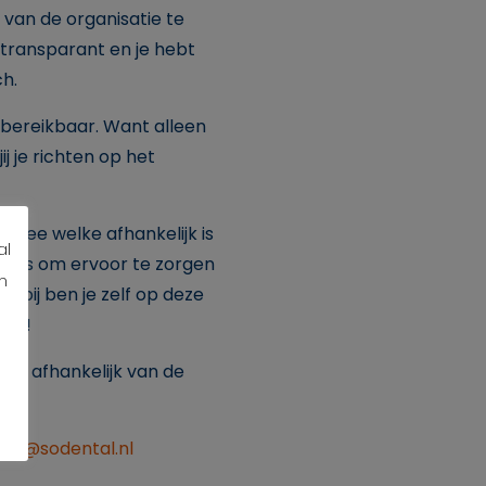
 van de organisatie te
s transparant en je hebt
ch.
 bereikbaar. Want alleen
j je richten op het
tfee welke afhankelijk is
al
tfee is om ervoor te zorgen
n
arbij ben je zelf op deze
ten!
fee afhankelijk van de
info@sodental.nl