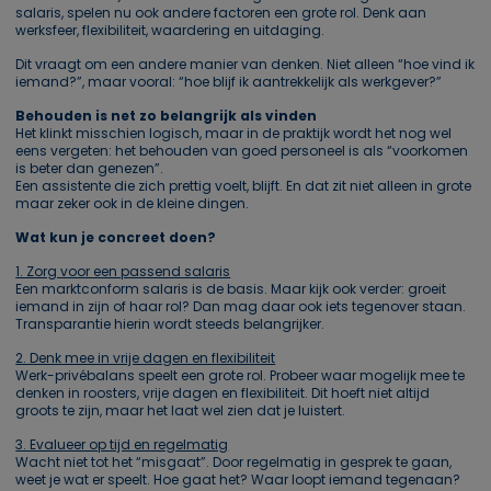
salaris, spelen nu ook andere factoren een grote rol. Denk aan
werksfeer, flexibiliteit, waardering en uitdaging.
Dit vraagt om een andere manier van denken. Niet alleen “hoe vind ik
iemand?”, maar vooral: “hoe blijf ik aantrekkelijk als werkgever?”
Behouden is net zo belangrijk als vinden
Het klinkt misschien logisch, maar in de praktijk wordt het nog wel
eens vergeten: het behouden van goed personeel is als “voorkomen
is beter dan genezen”.
Een assistente die zich prettig voelt, blijft. En dat zit niet alleen in grote
maar zeker ook in de kleine dingen.
Wat kun je concreet doen?
1. Zorg voor een passend salaris
Een marktconform salaris is de basis. Maar kijk ook verder: groeit
iemand in zijn of haar rol? Dan mag daar ook iets tegenover staan.
Transparantie hierin wordt steeds belangrijker.
2. Denk mee in vrije dagen en flexibiliteit
Werk-privébalans speelt een grote rol. Probeer waar mogelijk mee te
denken in roosters, vrije dagen en flexibiliteit. Dit hoeft niet altijd
groots te zijn, maar het laat wel zien dat je luistert.
3. Evalueer op tijd en regelmatig
Wacht niet tot het “misgaat”. Door regelmatig in gesprek te gaan,
weet je wat er speelt. Hoe gaat het? Waar loopt iemand tegenaan?