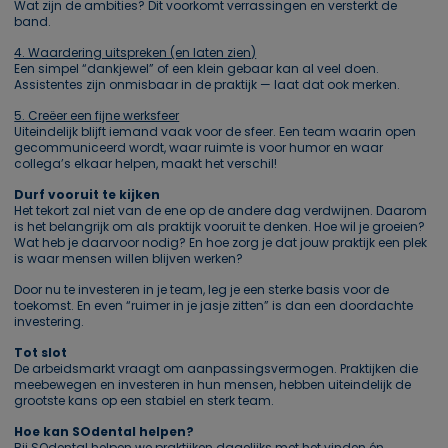
Wat zijn de ambities? Dit voorkomt verrassingen en versterkt de
band.
4. Waardering uitspreken (en laten zien)
Een simpel “dankjewel” of een klein gebaar kan al veel doen.
Assistentes zijn onmisbaar in de praktijk — laat dat ook merken.
5. Creëer een fijne werksfeer
Uiteindelijk blijft iemand vaak voor de sfeer. Een team waarin open
gecommuniceerd wordt, waar ruimte is voor humor en waar
collega’s elkaar helpen, maakt het verschil!
Durf vooruit te kijken
Het tekort zal niet van de ene op de andere dag verdwijnen. Daarom
is het belangrijk om als praktijk vooruit te denken. Hoe wil je groeien?
Wat heb je daarvoor nodig? En hoe zorg je dat jouw praktijk een plek
is waar mensen willen blijven werken?
Door nu te investeren in je team, leg je een sterke basis voor de
toekomst. En even “ruimer in je jasje zitten” is dan een doordachte
investering.
Tot slot
De arbeidsmarkt vraagt om aanpassingsvermogen. Praktijken die
meebewegen en investeren in hun mensen, hebben uiteindelijk de
grootste kans op een stabiel en sterk team.
Hoe kan SOdental helpen?
Bij SOdental helpen we praktijken dagelijks met het vinden én