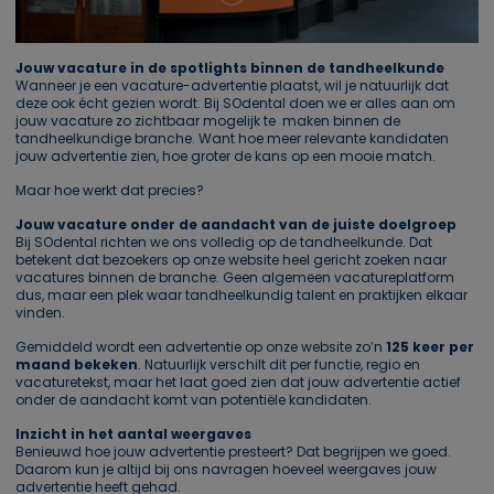
Jouw vacature in de spotlights binnen de tandheelkunde
Wanneer je een vacature-advertentie plaatst, wil je natuurlijk dat
deze ook écht gezien wordt. Bij SOdental doen we er alles aan om
jouw vacature zo zichtbaar mogelijk te maken binnen de
tandheelkundige branche. Want hoe meer relevante kandidaten
jouw advertentie zien, hoe groter de kans op een mooie match.
Maar hoe werkt dat precies?
Jouw vacature onder de aandacht van de juiste doelgroep
Bij SOdental richten we ons volledig op de tandheelkunde. Dat
betekent dat bezoekers op onze website heel gericht zoeken naar
vacatures binnen de branche. Geen algemeen vacatureplatform
dus, maar een plek waar tandheelkundig talent en praktijken elkaar
vinden.
Gemiddeld wordt een advertentie op onze website zo’n
125 keer per
maand bekeken
. Natuurlijk verschilt dit per functie, regio en
vacaturetekst, maar het laat goed zien dat jouw advertentie actief
onder de aandacht komt van potentiële kandidaten.
Inzicht in het aantal weergaves
Benieuwd hoe jouw advertentie presteert? Dat begrijpen we goed.
Daarom kun je altijd bij ons navragen hoeveel weergaves jouw
advertentie heeft gehad.