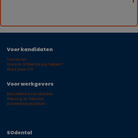
Voor kandidaten
Vacatures
Hoe kan SOdental jou helpen?
Stuur jouw CV
Voor werkgevers
Beschikbare kandidaten
Werving en Selectie
Advertentie plaatsen
SOdental