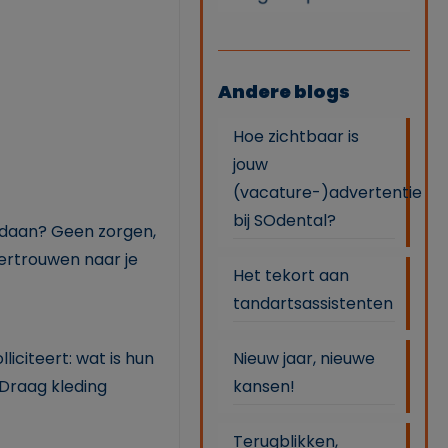
Andere blogs
Hoe zichtbaar is
jouw
(vacature-)advertentie
bij SOdental?
gedaan? Geen zorgen,
vertrouwen naar je
Het tekort aan
tandartsassistenten
Nieuw jaar, nieuwe
liciteert: wat is hun
kansen!
 Draag kleding
Terugblikken,