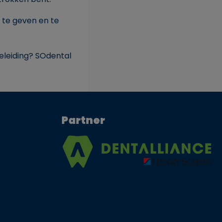
 te geven en te
geleiding? SOdental
Partner