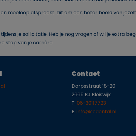
 een meeloop afspreekt. Dit om een beter beeld van jezelf
dens je sollicitatie. Heb je nog vragen of wil je extra be
re stap van je carrière.
l
Contact
al
Dorpsstraat 18-20
2665 BJ Bleiswijk
T.
06-30117723
E.
info@sodental.nl