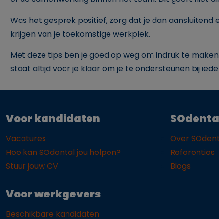
Was het gesprek positief, zorg dat je dan aansluitend
krijgen van je toekomstige werkplek.
Met deze tips ben je goed op weg om indruk te maken tij
staat altijd voor je klaar om je te ondersteunen bij iede
Voor kandidaten
SOdenta
Vacatures
Over SOdent
Hoe kan SOdental jou helpen?
Referenties
Stuur jouw CV
Blogs
Voor werkgevers
Beschikbare kandidaten