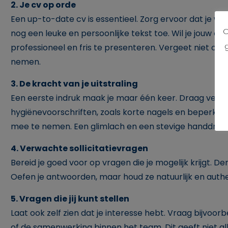
2. Je cv op orde
Een up-to-date cv is essentieel. Zorg ervoor dat je we
O
nog een leuke en persoonlijke tekst toe. Wil je jouw c
professioneel en fris te presenteren. Vergeet niet o
nemen.
3. De kracht van je uitstraling
Een eerste indruk maak je maar één keer. Draag verzor
hygiënevoorschriften, zoals korte nagels en beperkt ge
mee te nemen. Een glimlach en een stevige handdruk z
4. Verwachte sollicitatievragen
Bereid je goed voor op vragen die je mogelijk krijgt. De
Oefen je antwoorden, maar houd ze natuurlijk en authe
5. Vragen die jij kunt stellen
Laat ook zelf zien dat je interesse hebt. Vraag bijvoor
of de samenwerking binnen het team. Dit geeft niet all