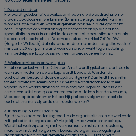
wordt op negen elementen getoetst:
1. De aard en duur
Hier wordt gekeken of de werkzaamheden die de opdrachtnemer
uitvoert ook door een werknemer (binnen de organisatie) kunnen
worden uitgevoerd en wordt er gekeken hoeveel tijd de opdracht
kost. Je spreekt van zelfstandig ondernemerschap als het heel
specialistisch werk is en niet in de organisatie beschikbaar is of als
het een korte opdracht is. Daarnaast staat in artikel 7:610a BW
(Burgerlijk Wetboek) dat als iemand drie maanden lang elke week of
minstens 20 uur per maand voor een ander werkt tegen betaling,
vermoedelijk werkt op basis van een arbeidsovereenkomst.
2. Werkzaamheden en werktijden
Bij dit onderdeel van het Deliveroo Arrest wordt gekeken naar hoe de
werkzaamheden en de werktijd wordt bepaald. Worden de
opdrachten bepaald door de opdrachtgever? Dan leidt het sneller
tot een arbeidsovereenkomst. Of heeft de opdrachtnemer meer
vrijheid in de werkzaamheden en werktijden bepalen, dan is dat
eerder een zelfstandig ondernemerschap. Je kan hier denken aan;
Moet een opdrachtnemer het bedrijf protocol volgen en moet de
opdrachtnemer volgends een rooster werken?
3. Inbedding & bedrijfsvoering
Zijn de werkzaamheden ingebed in de organisatie en is de werkende
zelf gebed in de organisatie? Als je kijkt naar werknemer schap;
Wordt het werk zij aan zij met werknemers verricht, met roostering
maar ook met het volgen van bepaalde organisatieregeling en
klachtenregeling onder dezelfde organisatie. Bij zelfstandig