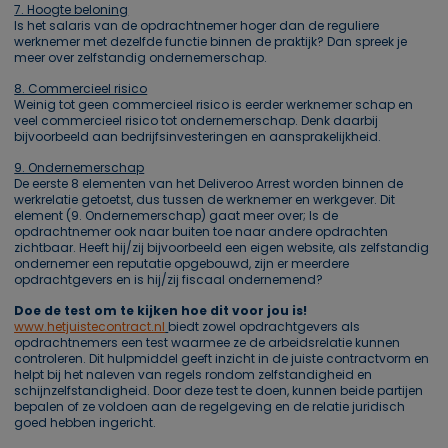
7. Hoogte beloning
Is het salaris van de opdrachtnemer hoger dan de reguliere
werknemer met dezelfde functie binnen de praktijk? Dan spreek je
meer over zelfstandig ondernemerschap.
8. Commercieel risico
Weinig tot geen commercieel risico is eerder werknemer schap en
veel commercieel risico tot ondernemerschap. Denk daarbij
bijvoorbeeld aan bedrijfsinvesteringen en aansprakelijkheid.
9. Ondernemerschap
De eerste 8 elementen van het Deliveroo Arrest worden binnen de
werkrelatie getoetst, dus tussen de werknemer en werkgever. Dit
element (9. Ondernemerschap) gaat meer over; Is de
opdrachtnemer ook naar buiten toe naar andere opdrachten
zichtbaar. Heeft hij/zij bijvoorbeeld een eigen website, als zelfstandig
ondernemer een reputatie opgebouwd, zijn er meerdere
opdrachtgevers en is hij/zij fiscaal ondernemend?
Doe de test om te kijken hoe dit voor jou is!
www.hetjuistecontract.nl
biedt zowel opdrachtgevers als
opdrachtnemers een test waarmee ze de arbeidsrelatie kunnen
controleren. Dit hulpmiddel geeft inzicht in de juiste contractvorm en
helpt bij het naleven van regels rondom zelfstandigheid en
schijnzelfstandigheid. Door deze test te doen, kunnen beide partijen
bepalen of ze voldoen aan de regelgeving en de relatie juridisch
goed hebben ingericht.