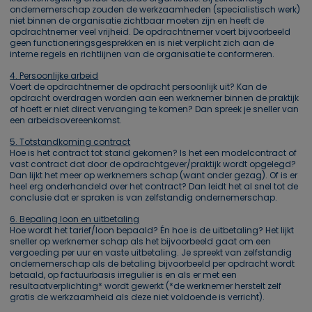
ondernemerschap zouden de werkzaamheden (specialistisch werk)
niet binnen de organisatie zichtbaar moeten zijn en heeft de
opdrachtnemer veel vrijheid. De opdrachtnemer voert bijvoorbeeld
geen functioneringsgesprekken en is niet verplicht zich aan de
interne regels en richtlijnen van de organisatie te conformeren.
4. Persoonlijke arbeid
Voert de opdrachtnemer de opdracht persoonlijk uit? Kan de
opdracht overdragen worden aan een werknemer binnen de praktijk
of hoeft er niet direct vervanging te komen? Dan spreek je sneller van
een arbeidsovereenkomst.
5. Totstandkoming contract
Hoe is het contract tot stand gekomen? Is het een modelcontract of
vast contract dat door de opdrachtgever/praktijk wordt opgelegd?
Dan lijkt het meer op werknemers schap (want onder gezag). Of is er
heel erg onderhandeld over het contract? Dan leidt het al snel tot de
conclusie dat er spraken is van zelfstandig ondernemerschap.
6. Bepaling loon en uitbetaling
Hoe wordt het tarief/loon bepaald? Én hoe is de uitbetaling? Het lijkt
sneller op werknemer schap als het bijvoorbeeld gaat om een
vergoeding per uur en vaste uitbetaling. Je spreekt van zelfstandig
ondernemerschap als de betaling bijvoorbeeld per opdracht wordt
betaald, op factuurbasis irregulier is en als er met een
resultaatverplichting* wordt gewerkt (*de werknemer herstelt zelf
gratis de werkzaamheid als deze niet voldoende is verricht).