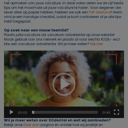
het opmaken van jouw vacature. In deze video delen we de vijf beste
tips om het maximale uit jouw vacature te halen. Voor degenen die
liever alles op papier hebben, hebben we ook een
Pdf-bestand
! Hierin
vind je een handige checklist, zodat je kunt controleren of je alle tips
hebt toegepast.
Op zoek naar een nieuw teamlid?
Plaats jullie vacature als vacature-advertentie op onze website!
Maak gebruik van ons netwerk en plaats al voor slechts €129,- excl.
btw een vacature-advertentie. Wil je meer weten?
Klik hier
Videospeler
00:00
01:43
Wil je meer weten over SOdental en wat wij aanbieden?
Bekijk onze
Over ons
-pagina en ontdek hoe wij praktijk en