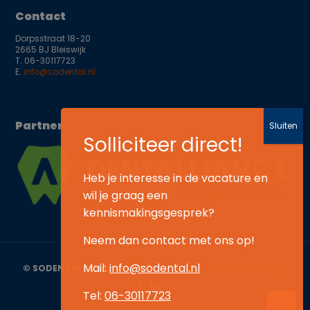
Contact
Dorpsstraat 18-20
2665 BJ Bleiswijk
T.
06-30117723
E.
info@sodental.nl
Partner
Heb je interesse in de vacature en
wil je graag een
kennismakingsgesprek?
Neem dan contact met ons op!
Mail:
info@sodental.nl
© SODENTAL.nl
-
Algemene voorwaarden
-
Privacy verklaring
Tel:
06-30117723