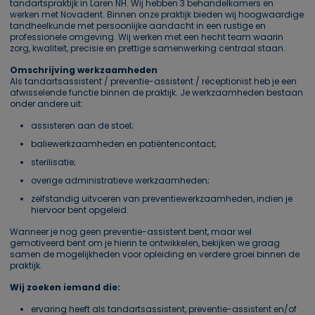
tandartspraktijk in Laren NH. Wij hebben 3 behandelkamers en
werken met Novadent. Binnen onze praktijk bieden wij hoogwaardige
tandheelkunde met persoonlijke aandacht in een rustige en
professionele omgeving. Wij werken met een hecht team waarin
zorg, kwaliteit, precisie en prettige samenwerking centraal staan.
Omschrijving werkzaamheden
Als tandartsassistent / preventie-assistent / receptionist heb je een
afwisselende functie binnen de praktijk. Je werkzaamheden bestaan
onder andere uit:
assisteren aan de stoel;
baliewerkzaamheden en patiëntencontact;
sterilisatie;
overige administratieve werkzaamheden;
zelfstandig uitvoeren van preventiewerkzaamheden, indien je
hiervoor bent opgeleid.
Wanneer je nog geen preventie-assistent bent, maar wel
gemotiveerd bent om je hierin te ontwikkelen, bekijken we graag
samen de mogelijkheden voor opleiding en verdere groei binnen de
praktijk.
Wij zoeken iemand die:
ervaring heeft als tandartsassistent, preventie-assistent en/of