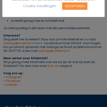
halen)
Cookie instellingen
ACCEPTEREN
Vriendelijk, collegiaal, representatief en gastvrij
Actieve werkhouding en zorgvuldig
Je denkt graag mee en schakelt snel
Je voelt je prettig in een team met een persoonlijke werksfeer
Interesse?
Zie jij jezelf hier al werken? Stuur dan je motivatiebrief en cv naar
solange@sodental.nl
o.v.v. vacaturenummer 250033. Voor vragen
kun je contact opnemen met Solange de Groot op telefoonnummer
06-30117723
of per mail
solange@sodental.nl
.
Meer weten over SOdental?
Wil je graag meer informatie over wie wij zijn en wat wij doen bij
SOdental? Ga dan naar onze
Over ons
pagina!
Volg ons op:
–
Instagram
–
Facebook
–
LinkedIn