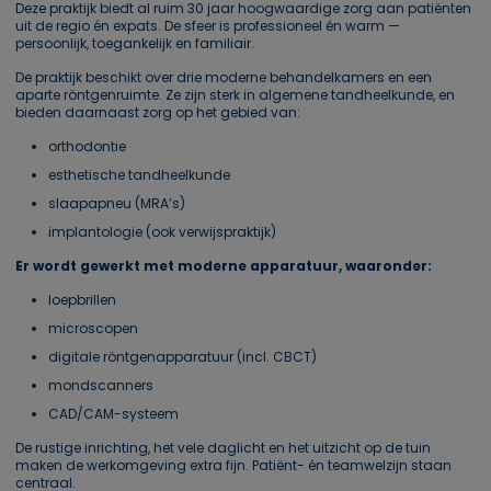
Deze praktijk biedt al ruim 30 jaar hoogwaardige zorg aan patiënten
uit de regio én expats. De sfeer is professioneel én warm —
persoonlijk, toegankelijk en familiair.
De praktijk beschikt over drie moderne behandelkamers en een
aparte röntgenruimte. Ze zijn sterk in algemene tandheelkunde, en
bieden daarnaast zorg op het gebied van:
orthodontie
esthetische tandheelkunde
slaapapneu (MRA’s)
implantologie (ook verwijspraktijk)
Er wordt gewerkt met moderne apparatuur, waaronder:
loepbrillen
microscopen
digitale röntgenapparatuur (incl. CBCT)
mondscanners
CAD/CAM-systeem
De rustige inrichting, het vele daglicht en het uitzicht op de tuin
maken de werkomgeving extra fijn. Patiënt- én teamwelzijn staan
centraal.