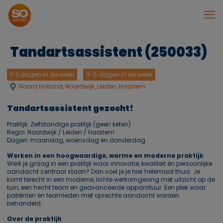
Tandartsassistent (250033)
1-3 dagen in de week
3-5 dagen in de week
Noord Holland, Noordwijk, Leiden, Haarlem
Tandartsassistent gezocht!
Praktijk: Zelfstandige praktijk (geen keten)
Regio: Noordwijk / Leiden / Haarlem
Dagen: maandag, woensdag en donderdag
Werken in een hoogwaardige, warme en moderne praktijk
Werk je graag in een praktijk waar innovatie, kwaliteit én persoonlijke
aandacht centraal staan? Dan voel je je hier helemaal thuis. Je
komt terecht in een moderne, lichte werkomgeving met uitzicht op de
tuin, een hecht team en geavanceerde apparatuur. Een plek waar
patiënten én teamleden met oprechte aandacht worden
behandeld.
Over de praktijk