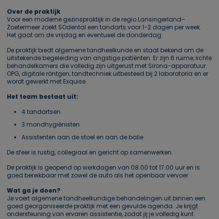
Over de praktijk
Voor een moderne gezinspraktijk in de regio Lansingerland–
Zoetermeer zoekt SOdental een tandarts voor 1-2 dagen per week.
Het gaat om de vrijdag en eventueel de donderdag.
De praktijk biedt algemene tandheelkunde en staat bekend om de
uitstekende begeleiding van angstige patiënten. Er zijn 6 ruime, lichte
behandelkamers die volledig zijn uitgerust met Sirona-apparatuur.
OPG, digitale röntgen, tandtechniek uitbesteed bij 2 laboratoria en er
wordt gewerkt met Exquise.
Het team bestaat uit:
4 tandartsen
3 mondhygiënisten
Assistenten aan de stoel en aan de balie
De sfeer is rustig, collegiaal en gericht op samenwerken.
De praktijk is geopend op werkdagen van 08.00 tot 17.00 uur en is
goed bereikbaar met zowel de auto als het openbaar vervoer.
Wat ga je doen?
Je voert algemene tandheelkundige behandelingen uit binnen een
goed georganiseerde praktijk met een gevulde agenda. Je krijgt
ondersteuning van ervaren assistentie, zodat jij je volledig kunt