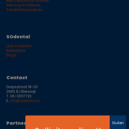
Beschikbare kandidaten
Werving en Selectie
Advertentie plaatsen
SOdental
Over SOdental
Referenties
Blogs
Contact
Dorpsstraat 18-20
2665 BJ Bleiswijk
T.
06-30117723
E.
info@sodental.nl
Partner