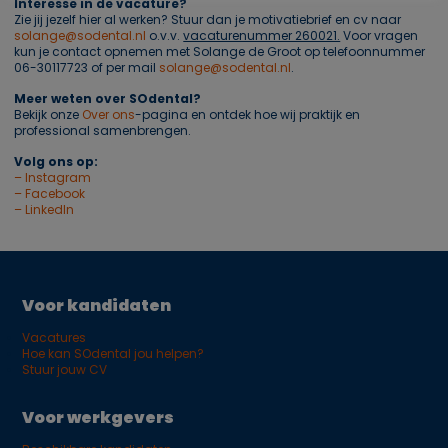
Interesse in de vacature?
Zie jij jezelf hier al werken? Stuur dan je motivatiebrief en cv naar
solange@sodental.nl
o.v.v.
vacaturenummer 260021.
Voor vragen
kun je contact opnemen met Solange de Groot op telefoonnummer
06-30117723
of per mail
solange@sodental.nl
.
Meer weten over SOdental?
Bekijk onze
Over ons
-pagina en ontdek hoe wij praktijk en
professional samenbrengen.
Volg ons op:
– Instagram
– Facebook
– LinkedIn
Voor kandidaten
Vacatures
Hoe kan SOdental jou helpen?
Stuur jouw CV
Voor werkgevers