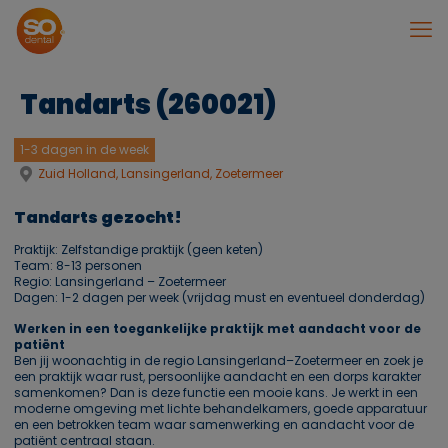
Tandarts (260021)
1-3 dagen in de week
Zuid Holland, Lansingerland, Zoetermeer
Tandarts gezocht!
Praktijk: Zelfstandige praktijk (geen keten)
Team: 8-13 personen
Regio: Lansingerland – Zoetermeer
Dagen: 1-2 dagen per week (vrijdag must en eventueel donderdag)
Werken in een toegankelijke praktijk met aandacht voor de
patiënt
Ben jij woonachtig in de regio Lansingerland–Zoetermeer en zoek je
een praktijk waar rust, persoonlijke aandacht en een dorps karakter
samenkomen? Dan is deze functie een mooie kans. Je werkt in een
moderne omgeving met lichte behandelkamers, goede apparatuur
en een betrokken team waar samenwerking en aandacht voor de
patiënt centraal staan.