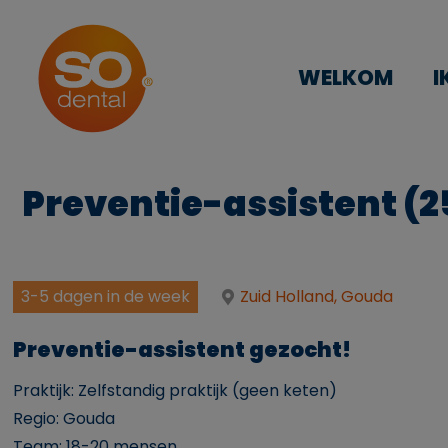
WELKOM
I
Preventie-assistent (
3-5 dagen in de week
Zuid Holland, Gouda
Preventie-assistent gezocht!
Praktijk: Zelfstandig praktijk (geen keten)
Regio: Gouda
Team: 18-20 mensen