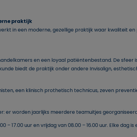
rne praktijk
werkt in een moderne, gezellige praktijk waar kwaliteit e
handelkamers en een loyaal patiëntenbestand. De sfeer is
nde biedt de praktijk onder andere Invisalign, esthetis
sten, een klinisch prothetisch technicus, zeven preventi
er: er worden jaarlijks meerdere teamuitjes georganiseer
– 17.00 uur en vrijdag van 08.00 – 16.00 uur. Elke dag is 