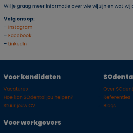
Wil je graag meer informatie over wie wij zijn en wat w
Volg ons op:
–
Instagram
–
Facebook
–
LinkedIn
Voor kandidaten
SOdenta
Vacatures
Over SOdent
Hoe kan SOdental jou helpen?
Referenties
Stuur jouw CV
Blogs
Voor werkgevers