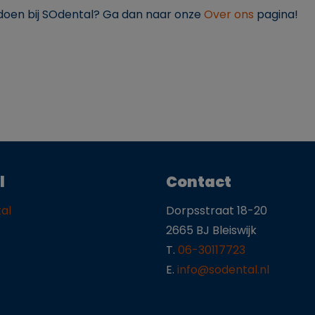
ij doen bij SOdental? Ga dan naar onze
Over ons
pagina!
l
Contact
al
Dorpsstraat 18-20
2665 BJ Bleiswijk
T.
06-30117723
E.
info@sodental.nl