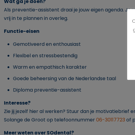
Wat ga je doen?
Als preventie-assistent draai je jouw eigen agenda. Je
vrij in te plannen in overleg.
O
Functie-eisen
Gemotiveerd en enthousiast
Flexibel en stressbestendig
Warm en empathisch karakter
Goede beheersing van de Nederlandse taal
Diploma preventie-assistent
Interesse?
Zie jij jezelf hier al werken? Stuur dan je motivatiebrief 
Solange de Groot op telefoonnummer
06-30117723
of 
Meer weten over SOdental?