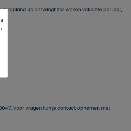
n ingepland. Je ontvangt zes weken vakantie per jaar,
al
n
0047. Voor vragen kun je contact opnemen met