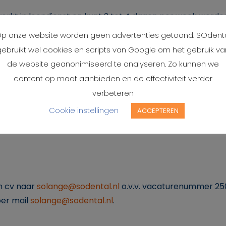
 werkt in loondienst en kunt 3 tot 4 dagen per week worde
p onze website worden geen advertenties getoond. SOdent
gebruikt wel cookies en scripts van Google om het gebruik va
de website geanonimiseerd te analyseren. Zo kunnen we
content op maat aanbieden en de effectiviteit verder
verbeteren
Cookie instellingen
ACCEPTEREN
en cv naar
solange@sodental.nl
o.v.v. vacaturenummer 25
per mail
solange@sodental.nl
.