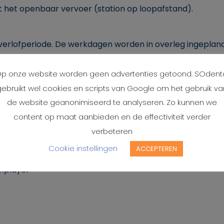
 het openbaar vervoer (station op loopafstand).
erlofperiode. De werkdagen worden in overleg ingepland
p onze website worden geen advertenties getoond. SOdent
gebruikt wel cookies en scripts van Google om het gebruik va
aktijk staat open voor een parttime vervolg. Of dat nu 1
de website geanonimiseerd te analyseren. Zo kunnen we
ar uitgroeien tot iets moois.
content op maat aanbieden en de effectiviteit verder
verbeteren
Cookie instellingen
ACCEPTEREN
 afgerond
amplayer