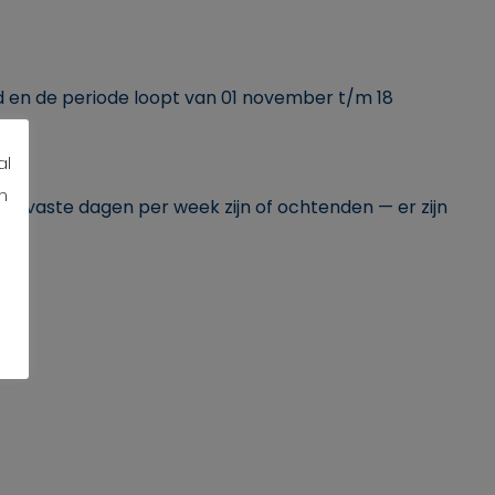
 en de periode loopt van 01 november t/m 18
al
n
-2 vaste dagen per week zijn of ochtenden — er zijn