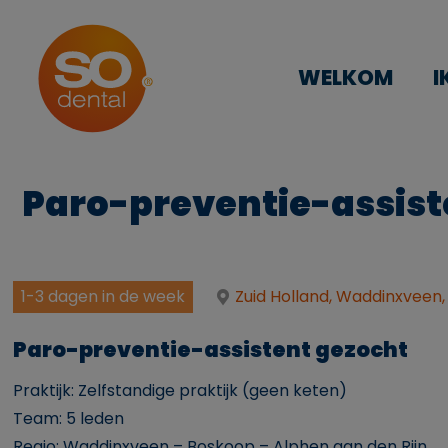
WELKOM
I
Paro-preventie-assist
1-3 dagen in de week
Zuid Holland, Waddinxveen,
Paro-preventie-assistent gezocht
Praktijk: Zelfstandige praktijk (geen keten)
Team: 5 leden
Regio: Waddinxveen – Boskoop – Alphen aan den Rijn