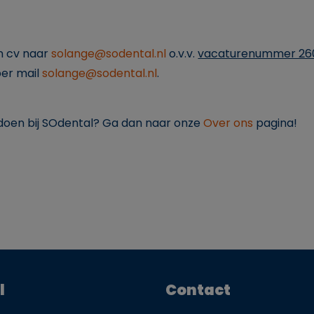
en cv naar
solange@sodental.nl
o.v.v.
vacaturenummer 26
per mail
solange@sodental.nl
.
ij doen bij SOdental? Ga dan naar onze
Over ons
pagina!
l
Contact