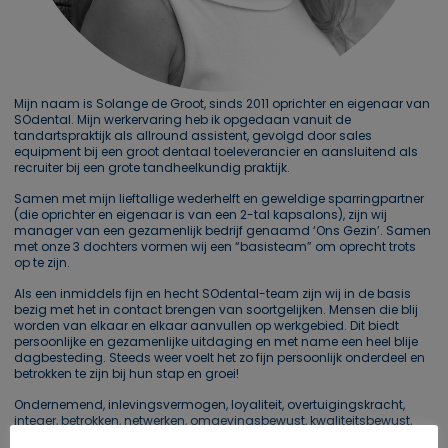
Mijn naam is Solange de Groot, sinds 2011 oprichter en eigenaar van
SOdental. Mijn werkervaring heb ik opgedaan vanuit de
tandartspraktijk als allround assistent, gevolgd door sales
equipment bij een groot dentaal toeleverancier en aansluitend als
recruiter bij een grote tandheelkundig praktijk.
Samen met mijn lieftallige wederhelft en geweldige sparringpartner
(die oprichter en eigenaar is van een 2-tal kapsalons), zijn wij
manager van een gezamenlijk bedrijf genaamd ‘Ons Gezin’. Samen
met onze 3 dochters vormen wij een “basisteam” om oprecht trots
op te zijn.
Als een inmiddels fijn en hecht SOdental-team zijn wij in de basis
bezig met het in contact brengen van soortgelijken. Mensen die blij
worden van elkaar en elkaar aanvullen op werkgebied. Dit biedt
persoonlijke en gezamenlijke uitdaging en met name een heel blije
dagbesteding. Steeds weer voelt het zo fijn persoonlijk onderdeel en
betrokken te zijn bij hun stap en groei!
Ondernemend, inlevingsvermogen, loyaliteit, overtuigingskracht,
integer, betrokken, netwerken, omgevingsbewust, kwaliteitsbewust,
visie en coachen zijn competenties die op mij van toepassing zijn.